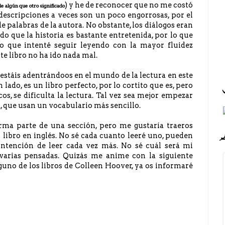
) y he de reconocer que no me costó
e algún que otro significado
 descripciones a veces son un poco engorrosas, por el
 palabras de la autora. No obstante, los diálogos eran
ndo que la historia es bastante entretenida, por lo que
que intenté seguir leyendo con la mayor fluidez
te libro no ha ido nada mal.
estáis adentrándoos en el mundo de la lectura en este
lado, es un libro perfecto, por lo cortito que es, pero
os, se dificulta la lectura. Tal vez sea mejor empezar
 que usan un vocabulario más sencillo.
rma parte de una sección, pero me gustaría traeros
n libro en inglés. No sé cada cuanto leeré uno, pueden
intención de leer cada vez más. No sé cuál será mi
 varias pensadas. Quizás me anime con la siguiente
lguno de los libros de Colleen Hoover, ya os informaré