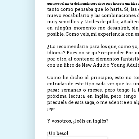
que no es el mejor del mundo, pero sirve para hacerte una idea d
tanto como pensaba que lo haría. Sí, las
nuevo vocabulario y las combinaciones de
muy sencillos y fáciles de pillar, añadie
en ningún momento me desanimé, sino 
posible. Como veis, mi experiencia con es
¿Lo recomendaría para los que, como yo, 
idioma? Pues no sé qué responder. Por un 
por otro, al contener elementos fantástic
con un libro de New Adult o Young Adult,
Como he dicho al principio, esto no fo
entradas de este tipo cada vez que lea u
pasar semanas o meses, pero tengo la 
próxima lectura en inglés, pero tengo
precuela de esta saga, o me adentre en a
jeje
Y vosotros, ¿leéis en inglés?
¡Un beso!