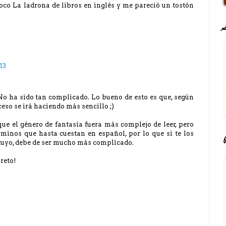
poco La ladrona de libros en inglés y me pareció un tostón
13
 No ha sido tan complicado. Lo bueno de esto es que, según
ceso se irá haciendo más sencillo ;)
e el género de fantasía fuera más complejo de leer, pero
rminos que hasta cuestan en español, por lo que si te los
 tuyo, debe de ser mucho más complicado.
reto!