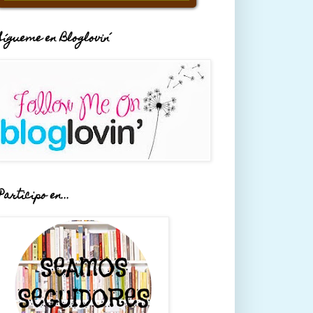
Sígueme en Bloglovin´
Participo en...