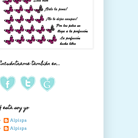
Encuéntrame también en...
Y esta soy yo
Alpispa
Alpispa