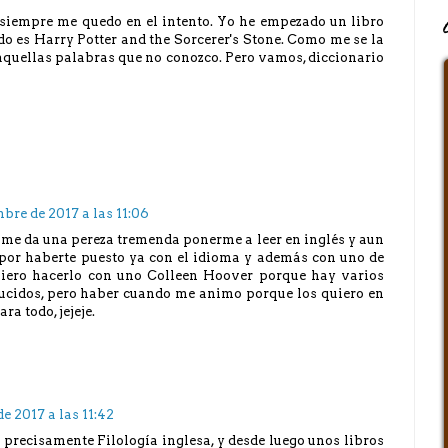
siempre me quedo en el intento. Yo he empezado un libro
do es Harry Potter and the Sorcerer's Stone. Como me se la
 aquellas palabras que no conozco. Pero vamos, diccionario
mbre de 2017 a las 11:06
me da una pereza tremenda ponerme a leer en inglés y aun
 por haberte puesto ya con el idioma y además con uno de
quiero hacerlo con uno Colleen Hoover porque hay varios
ducidos, pero haber cuando me animo porque los quiero en
a todo, jejeje.
e 2017 a las 11:42
o precisamente Filología inglesa, y desde luego unos libros