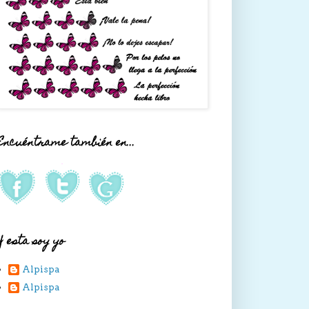
Encuéntrame también en...
Y esta soy yo
Alpispa
Alpispa