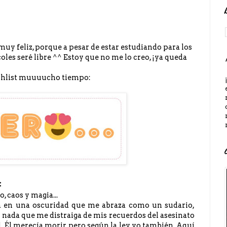
muy feliz, porque a pesar de estar estudiando para los
les seré libre ^^ Estoy que no me lo creo, ¡ya queda
wishlist muuuucho tiempo:
:
, caos y magia...
a en una oscuridad que me abraza como un sudario,
 nada que me distraiga de mis recuerdos del asesinato
. Él merecía morir, pero según la ley, yo también. Aquí