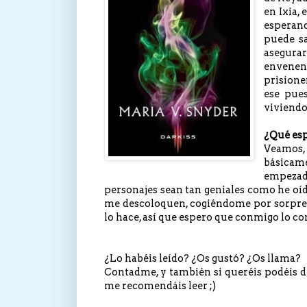
en Ixia, 
esperand
puede sa
asegura
envenen
prisione
ese pues
viviendo
¿Qué esp
Veamos,
básicam
empezad
personajes sean tan geniales como he oíd
me descoloquen, cogiéndome por sorpresa.
lo hace, así que espero que conmigo lo co
¿Lo habéis leído? ¿Os gustó? ¿Os llama?
Contadme, y también si queréis podéis de
me recomendáis leer ;)