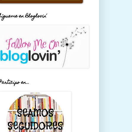
Sígueme en Bloglovin´
Participo en...